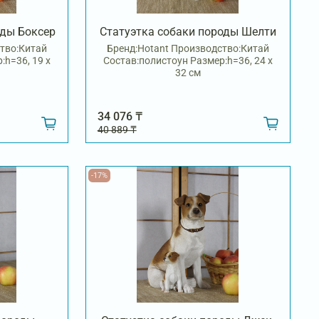
оды Боксер
Статуэтка собаки породы Шелти
тво:Китай
Бренд:Hotant Производство:Китай
:h=36, 19 х
Состав:полистоун Размер:h=36, 24 х
32 см
34 076 ₸
40 889 ₸
-17%