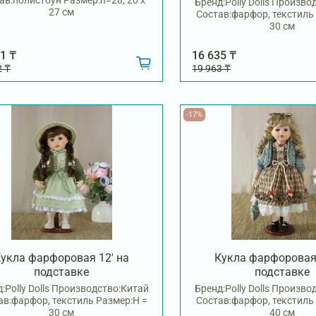
ав:полистоун Размер:h=28, 20 х
Бренд:Polly Dolls Произво
27 см
Состав:фарфор, текстиль
30 см
1 ₸
16 635 ₸
2 ₸
19 963 ₸
-17%
укла фарфоровая 12' на
Кукла фарфоровая 
подставке
подставке
:Polly Dolls Производство:Китай
Бренд:Polly Dolls Произво
ав:фарфор, текстиль Размер:H =
Состав:фарфор, текстиль
30 см
40 см