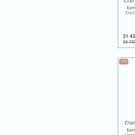
Стат
Бре
Сост
21 43
25 73
-17%
Стат
Бре