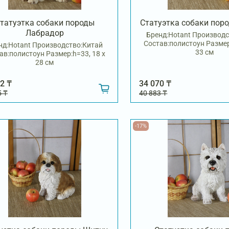
татуэтка собаки породы
Статуэтка собаки пор
Лабрадор
Бренд:Hotant Производс
Состав:полистоун Размер
нд:Hotant Производство:Китай
33 см
ав:полистоун Размер:h=33, 18 х
28 см
2 ₸
34 070 ₸
5 ₸
40 883 ₸
-17%