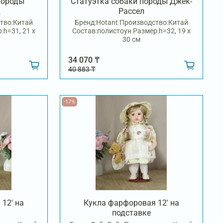
породы
Статуэтка собаки породы Джек-
д
Рассел
тво:Китай
Бренд:Hotant Производство:Китай
:h=31, 21 х
Состав:полистоун Размер:h=32, 19 х
30 см
34 070 ₸
40 883 ₸
-17%
12' на
Кукла фарфоровая 12' на
подставке