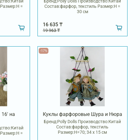
дство:Китай
Бренд:Polly Dolls Производство:Китай
 Размер:H =
Состав:фарфор, текстиль Размер:H =
30 см
16 635 ₸
19 963 ₸
-17%
16' на
Куклы фарфоровые Шура и Нюра
Бренд:Polly Dolls Производство:Китай
Состав:фарфор, текстиль
дство:Китай
Размер:H=70; 34 х 15 см
 Размер:H =