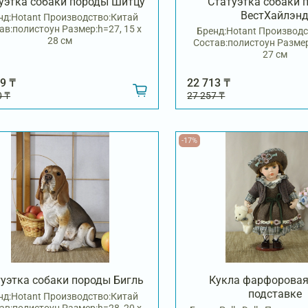
уэтка собаки породы Шитцу
Статуэтка собаки 
ВестХайлэн
нд:Hotant Производство:Китай
ав:полистоун Размер:h=27, 15 х
Бренд:Hotant Производс
28 см
Состав:полистоун Размер
27 см
9 ₸
22 713 ₸
0 ₸
27 257 ₸
-17%
уэтка собаки породы Бигль
Кукла фарфоровая 
подставке
нд:Hotant Производство:Китай