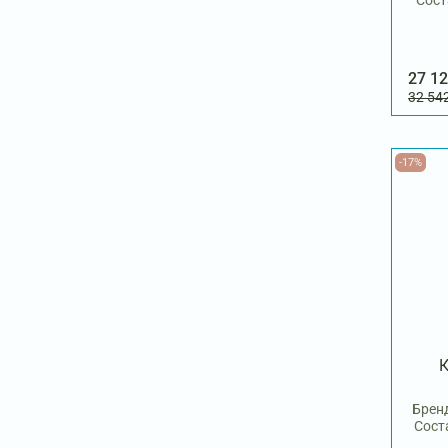
Сост
27 12
32 54
-17%
К
Бренд
Сост