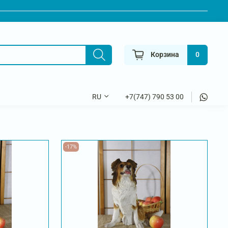
Корзина
0
+7(747) 790 53 00
RU
-17%