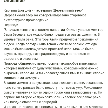
Описание
Картина фэн шуй интерьерная "Деревянный веер"
!Деревянный веер, на котором вырезано старинное
литературное произведение.
Перевод:
"В начале девятого столетия династии Юнхе, в ущелье меж гор
была беседка, где можно было предаться размышлениям. В
ущелье текла река. Эти горы были предметом преклонения
людей. Когда погода была ясная и светило солнце, отсюда
можно было наслаждаться красотой неба. Можно было
слушать природу, и это радовало душу и наполняло ее
радостью и счастьем.
Природа общается с нами, посылая волнообразные знаки,
которые наполняют душу чувствами, которые невозможно
выразить словами. И ты наслаждаешься ими в тишине, словно
миллионами жемчужин.
В такие моменты задумываешься о смысле жизни, осознаешь
ясно то, что раньше было недоступно твоему уму. Рождение и
смерть человека - почти одно и то же, они взаимосвязаны. Ни
первое, ни второе не приносят боли - человек все равно рано
или поздно сливается с природой.
И когда начинаешь это понимать, то видишь, что вся мирская