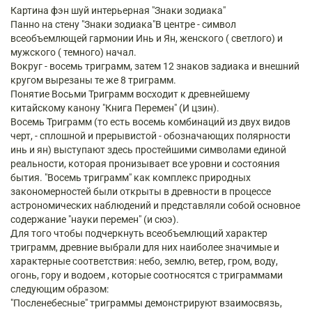
Картина фэн шуй интерьерная "Знаки зодиака"
Панно на стену "Знаки зодиака"В центре - символ
всеобъемлющей гармонии Инь и Ян, женского ( светлого) и
мужского ( темного) начал.
Вокруг - восемь триграмм, затем 12 знаков задиака и внешний
кругом вырезаны те же 8 триграмм.
Понятие Восьми Триграмм восходит к древнейшему
китайскому канону "Книга Перемен" (И цзин).
Восемь Триграмм (то есть восемь комбинаций из двух видов
черт, - сплошной и прерывистой - обозначающих полярности
инь и ян) выступают здесь простейшими символами единой
реальности, которая пронизывает все уровни и состояния
бытия. "Восемь триграмм" как комплекс природных
закономерностей были открыты в древности в процессе
астрономических наблюдений и представляли собой основное
содержание "науки перемен" (и сюэ).
Для того чтобы подчеркнуть всеобъемлющий характер
триграмм, древние выбрали для них наиболее значимые и
характерные соответствия: небо, землю, ветер, гром, воду,
огонь, гору и водоем , которые соотносятся с триграммами
следующим образом:
"Посленебесные" триграммы демонстрируют взаимосвязь,