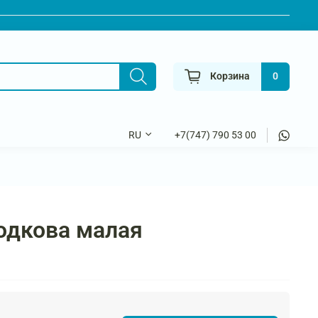
Корзина
0
+7(747) 790 53 00
RU
одкова малая