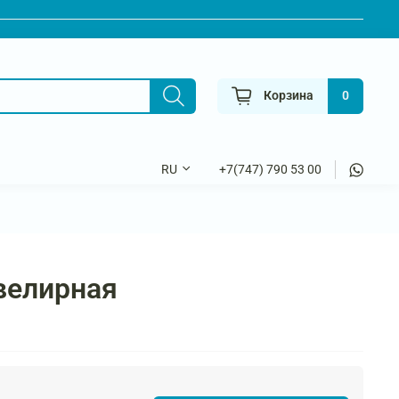
Корзина
0
+7(747) 790 53 00
RU
велирная