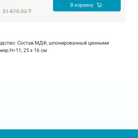
В корзину
51 875.00 ₸
водство: Состав:МДФ, шпонированный ценными
ер:H=11; 25 х 16 см