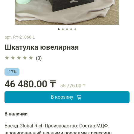
арт.
RY-21060-L
Шкатулка ювелирная
(0)
-17%
46 480.00 ₸
55 776.00 ₸
В корзину
В наличии
Бренд:Global Rich Производство: Состав:МДФ,
шпонированный ценными породами древесины